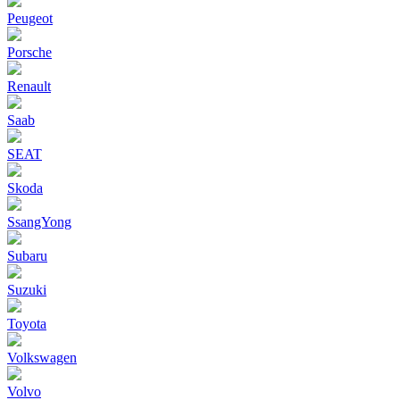
Peugeot
Porsche
Renault
Saab
SEAT
Skoda
SsangYong
Subaru
Suzuki
Toyota
Volkswagen
Volvo