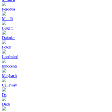
Perodua
Minellt
Bugatti
Daimler
Foton
Landwind
Innocenti
Maybach
Callaway
Ds
Dadi