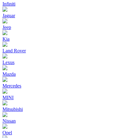
Infiniti
Jaguar
Jeep
Kia
Land Rover
Lexus
Mazda
Mercedes
MINI
Mitsubishi
Nissan
Opel