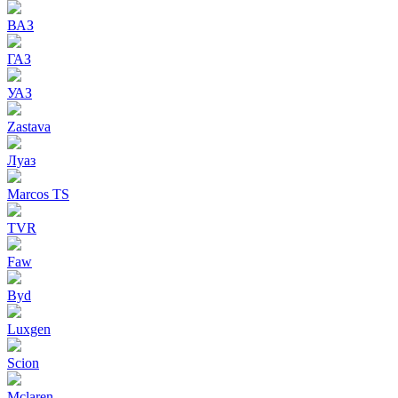
ВАЗ
ГАЗ
УАЗ
Zastava
Луаз
Marcos TS
TVR
Faw
Byd
Luxgen
Scion
Mclaren