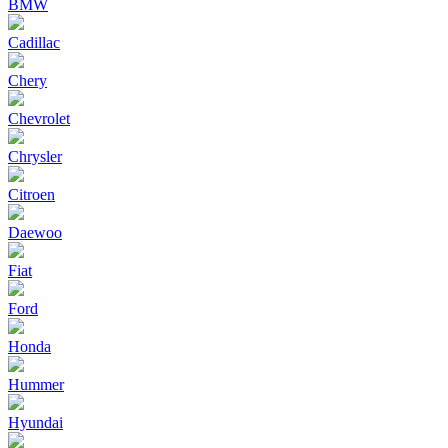
BMW
Cadillac
Chery
Chevrolet
Chrysler
Citroen
Daewoo
Fiat
Ford
Honda
Hummer
Hyundai