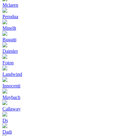
Mclaren
Perodua
Minellt
Bugatti
Daimler
Foton
Landwind
Innocenti
Maybach
Callaway
Ds
Dadi