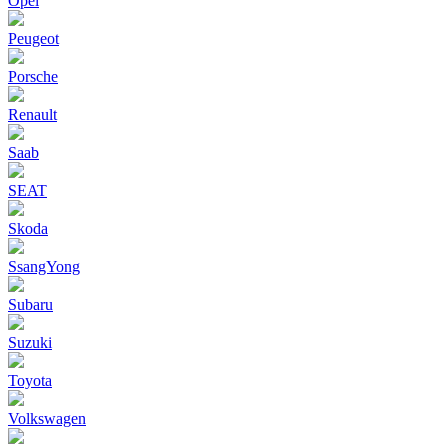
Opel
Peugeot
Porsche
Renault
Saab
SEAT
Skoda
SsangYong
Subaru
Suzuki
Toyota
Volkswagen