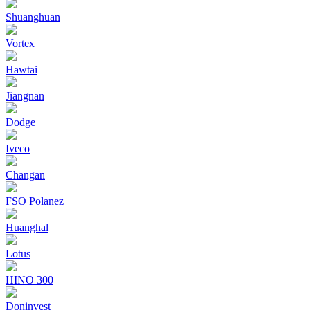
Shuanghuan
Vortex
Hawtai
Jiangnan
Dodge
Iveco
Changan
FSO Polanez
Huanghal
Lotus
HINO 300
Doninvest