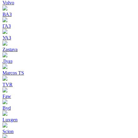
Volvo
ВАЗ
ГАЗ
УАЗ
Zastava
Луаз
Marcos TS
TVR
Faw
Byd
Luxgen
Scion