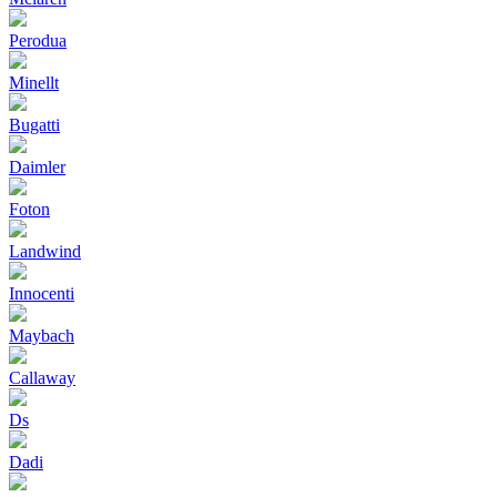
Perodua
Minellt
Bugatti
Daimler
Foton
Landwind
Innocenti
Maybach
Callaway
Ds
Dadi