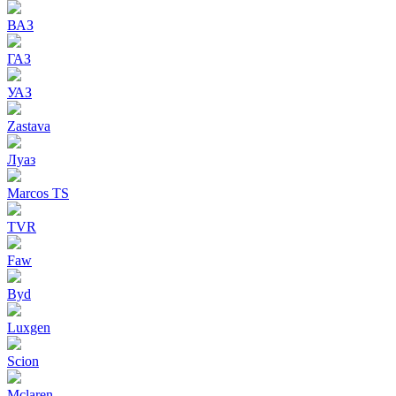
ВАЗ
ГАЗ
УАЗ
Zastava
Луаз
Marcos TS
TVR
Faw
Byd
Luxgen
Scion
Mclaren