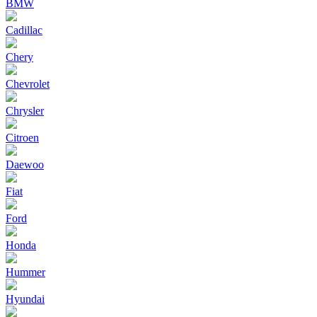
BMW
Cadillac
Chery
Chevrolet
Chrysler
Citroen
Daewoo
Fiat
Ford
Honda
Hummer
Hyundai