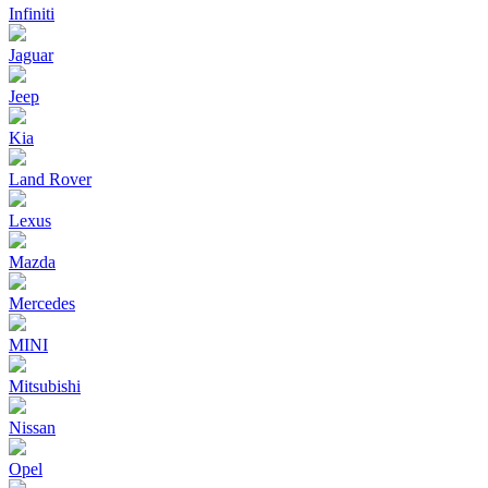
Infiniti
Jaguar
Jeep
Kia
Land Rover
Lexus
Mazda
Mercedes
MINI
Mitsubishi
Nissan
Opel