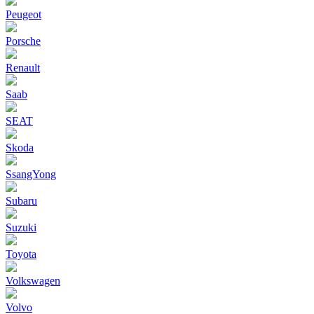
Peugeot
Porsche
Renault
Saab
SEAT
Skoda
SsangYong
Subaru
Suzuki
Toyota
Volkswagen
Volvo