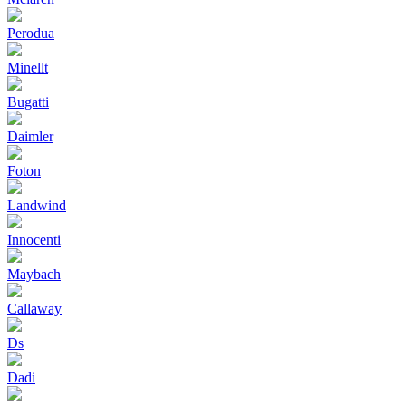
Perodua
Minellt
Bugatti
Daimler
Foton
Landwind
Innocenti
Maybach
Callaway
Ds
Dadi