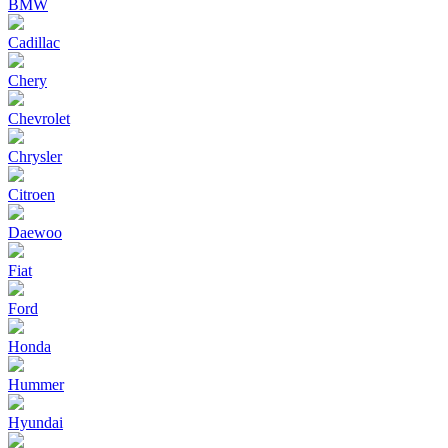
BMW
Cadillac
Chery
Chevrolet
Chrysler
Citroen
Daewoo
Fiat
Ford
Honda
Hummer
Hyundai