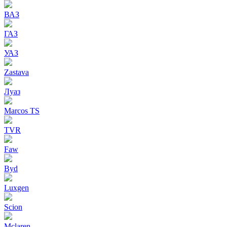
ВАЗ
ГАЗ
УАЗ
Zastava
Луаз
Marcos TS
TVR
Faw
Byd
Luxgen
Scion
Mclaren