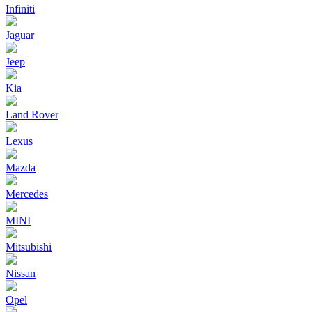
Infiniti
Jaguar
Jeep
Kia
Land Rover
Lexus
Mazda
Mercedes
MINI
Mitsubishi
Nissan
Opel