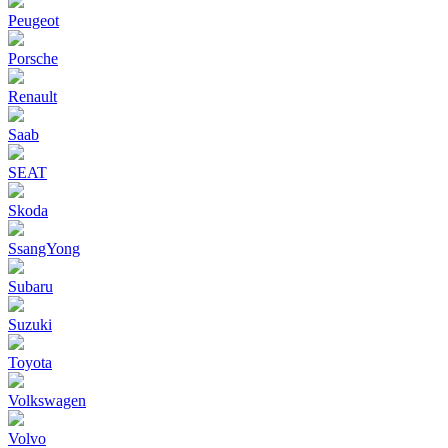
Peugeot
Porsche
Renault
Saab
SEAT
Skoda
SsangYong
Subaru
Suzuki
Toyota
Volkswagen
Volvo