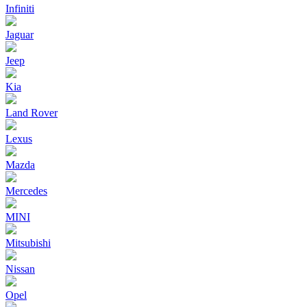
Infiniti
Jaguar
Jeep
Kia
Land Rover
Lexus
Mazda
Mercedes
MINI
Mitsubishi
Nissan
Opel