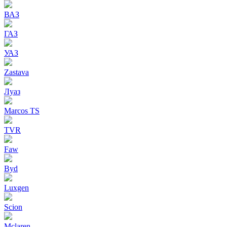
ВАЗ
ГАЗ
УАЗ
Zastava
Луаз
Marcos TS
TVR
Faw
Byd
Luxgen
Scion
Mclaren