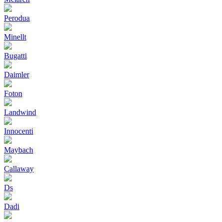
Perodua
Minellt
Bugatti
Daimler
Foton
Landwind
Innocenti
Maybach
Callaway
Ds
Dadi