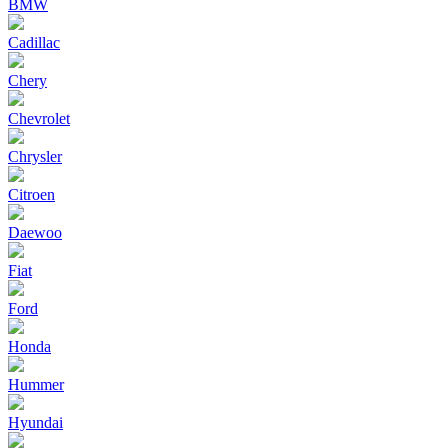
BMW
Cadillac
Chery
Chevrolet
Chrysler
Citroen
Daewoo
Fiat
Ford
Honda
Hummer
Hyundai