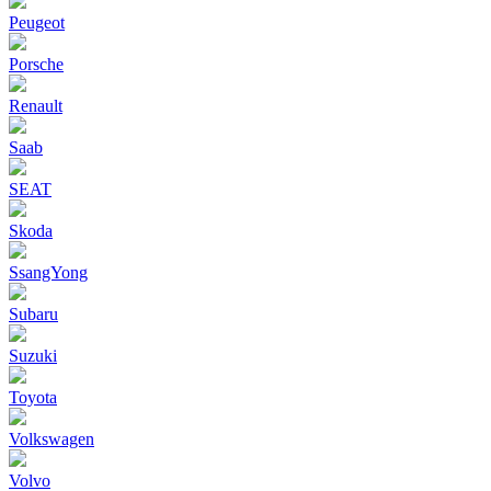
Peugeot
Porsche
Renault
Saab
SEAT
Skoda
SsangYong
Subaru
Suzuki
Toyota
Volkswagen
Volvo