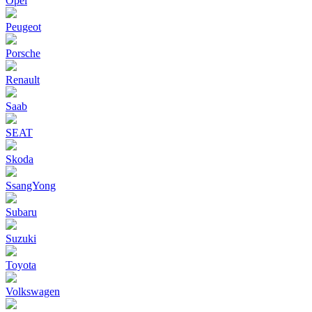
Opel
Peugeot
Porsche
Renault
Saab
SEAT
Skoda
SsangYong
Subaru
Suzuki
Toyota
Volkswagen