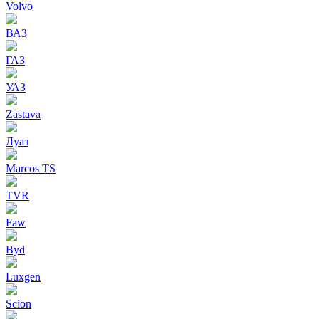
Volvo
ВАЗ
ГАЗ
УАЗ
Zastava
Луаз
Marcos TS
TVR
Faw
Byd
Luxgen
Scion