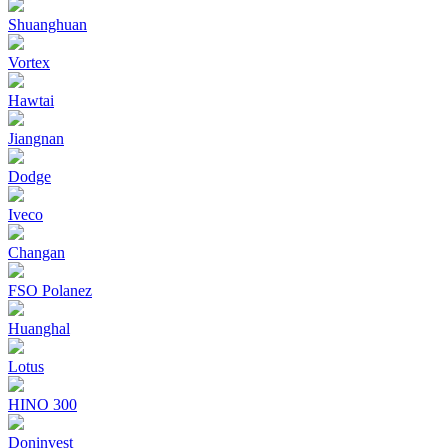
Shuanghuan
Vortex
Hawtai
Jiangnan
Dodge
Iveco
Changan
FSO Polanez
Huanghal
Lotus
HINO 300
Doninvest