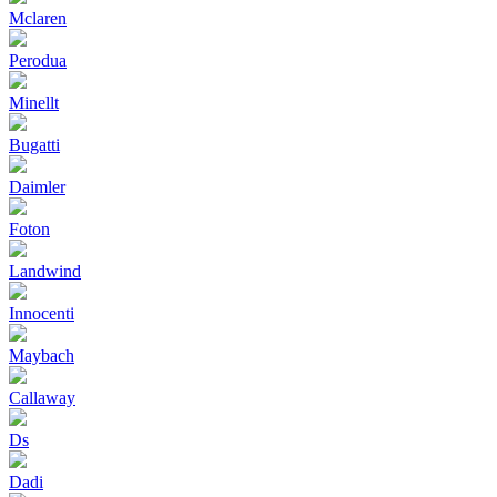
Mclaren
Perodua
Minellt
Bugatti
Daimler
Foton
Landwind
Innocenti
Maybach
Callaway
Ds
Dadi