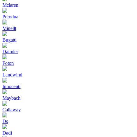
Mclaren
Perodua
Minellt
Bugatti
Daimler
Foton
Landwind
Innocenti
Maybach
Callaway
Ds
Dadi