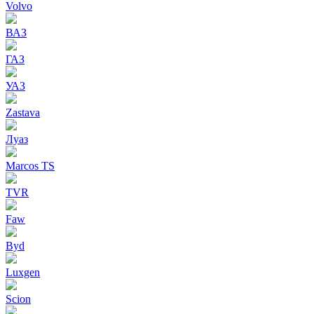
Volvo
ВАЗ
ГАЗ
УАЗ
Zastava
Луаз
Marcos TS
TVR
Faw
Byd
Luxgen
Scion