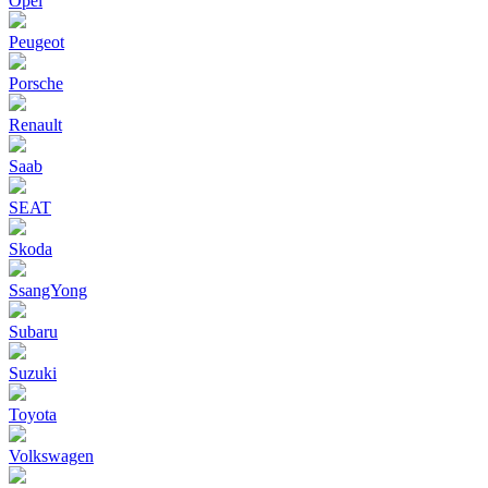
Opel
Peugeot
Porsche
Renault
Saab
SEAT
Skoda
SsangYong
Subaru
Suzuki
Toyota
Volkswagen