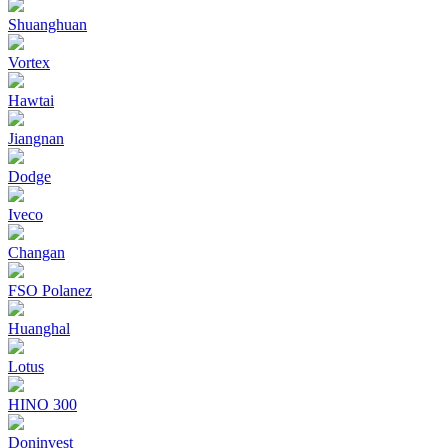
Shuanghuan
Vortex
Hawtai
Jiangnan
Dodge
Iveco
Changan
FSO Polanez
Huanghal
Lotus
HINO 300
Doninvest