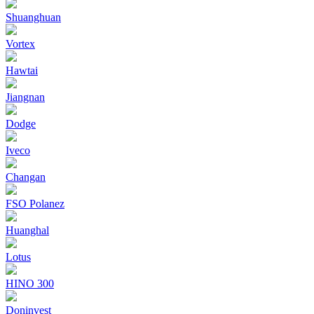
Shuanghuan
Vortex
Hawtai
Jiangnan
Dodge
Iveco
Changan
FSO Polanez
Huanghal
Lotus
HINO 300
Doninvest