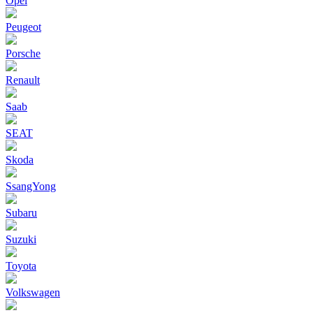
Opel
Peugeot
Porsche
Renault
Saab
SEAT
Skoda
SsangYong
Subaru
Suzuki
Toyota
Volkswagen