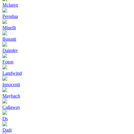
Mclaren
Perodua
Minellt
Bugatti
Daimler
Foton
Landwind
Innocenti
Maybach
Callaway
Ds
Dadi