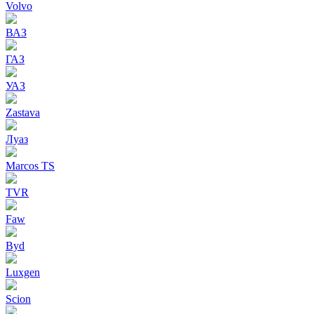
Volvo
ВАЗ
ГАЗ
УАЗ
Zastava
Луаз
Marcos TS
TVR
Faw
Byd
Luxgen
Scion