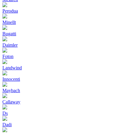
Perodua
Minellt
Bugatti
Daimler
Foton
Landwind
Innocenti
Maybach
Callaway
Ds
Dadi