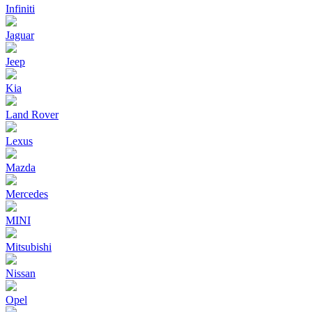
Infiniti
Jaguar
Jeep
Kia
Land Rover
Lexus
Mazda
Mercedes
MINI
Mitsubishi
Nissan
Opel