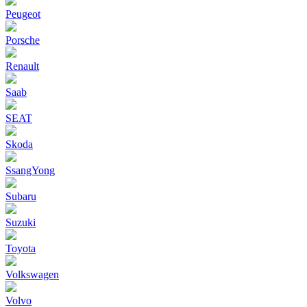
Peugeot
Porsche
Renault
Saab
SEAT
Skoda
SsangYong
Subaru
Suzuki
Toyota
Volkswagen
Volvo