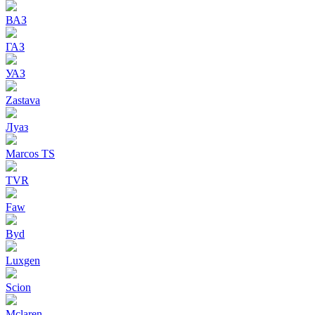
ВАЗ
ГАЗ
УАЗ
Zastava
Луаз
Marcos TS
TVR
Faw
Byd
Luxgen
Scion
Mclaren