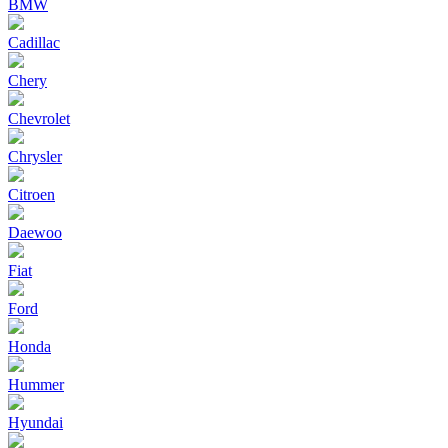
BMW
Cadillac
Chery
Chevrolet
Chrysler
Citroen
Daewoo
Fiat
Ford
Honda
Hummer
Hyundai