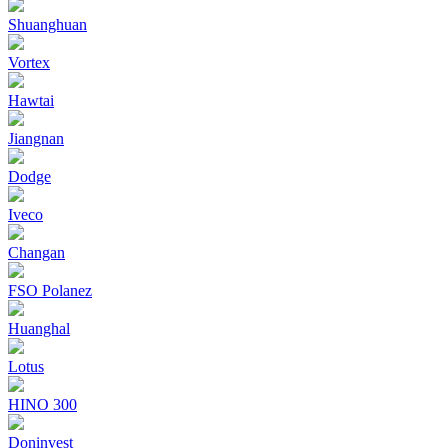
Shuanghuan
Vortex
Hawtai
Jiangnan
Dodge
Iveco
Changan
FSO Polanez
Huanghal
Lotus
HINO 300
Doninvest