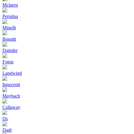
Mclaren
Perodua
Minellt
Bugatti
Daimler
Foton
Landwind
Innocenti
Maybach
Callaway
Ds
Dadi