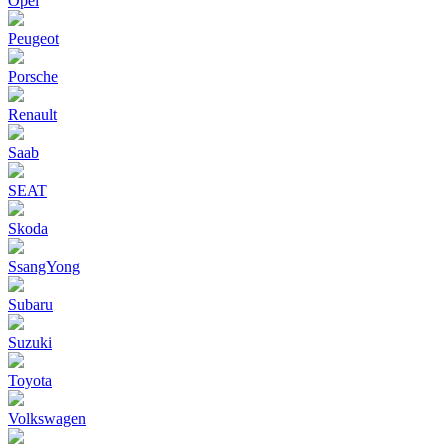
Opel
Peugeot
Porsche
Renault
Saab
SEAT
Skoda
SsangYong
Subaru
Suzuki
Toyota
Volkswagen