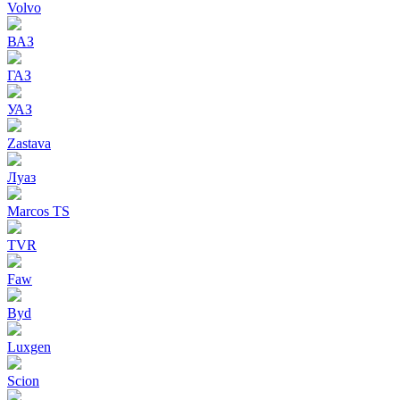
Volvo
ВАЗ
ГАЗ
УАЗ
Zastava
Луаз
Marcos TS
TVR
Faw
Byd
Luxgen
Scion